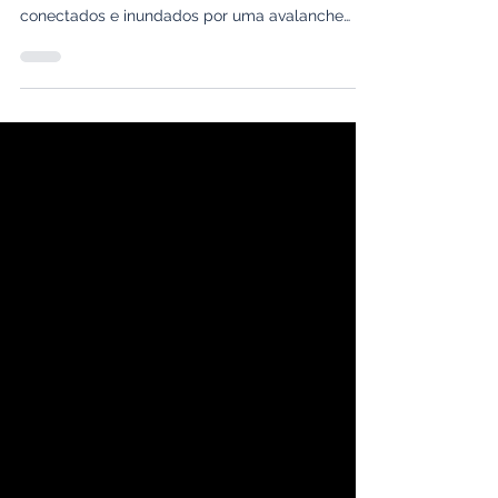
Limitar a exposição a notícias e redes sociais em
um mundo onde estamos constantemente
conectados e inundados por uma avalanche
de...