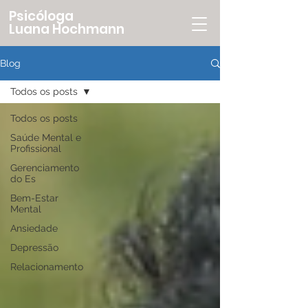
Psicóloga
Luana Hochmann
Blog
Todos os posts
Todos os posts
Saúde Mental e
Profissional
Gerenciamento
do Es
Bem-Estar
Mental
Ansiedade
Depressão
Relacionamento