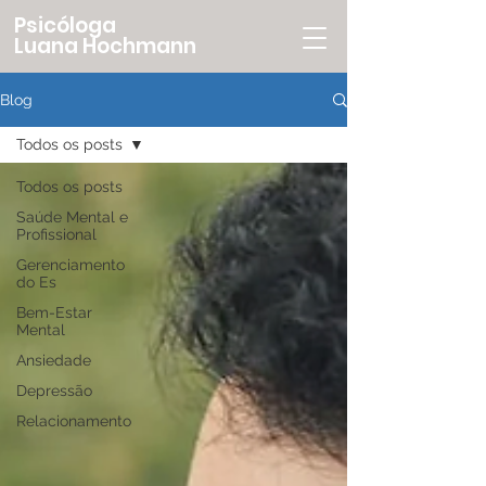
Psicóloga
Luana Hochmann
Blog
Todos os posts
Todos os posts
Saúde Mental e
Profissional
Gerenciamento
do Es
Bem-Estar
Mental
Ansiedade
Depressão
Relacionamento