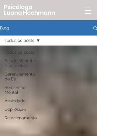
Psicóloga
Luana Hochmann
Blog
Todos os posts
Todos os posts
Saúde Mental e
Profissional
Gerenciamento
do Es
Bem-Estar
Mental
Ansiedade
Depressão
Relacionamento