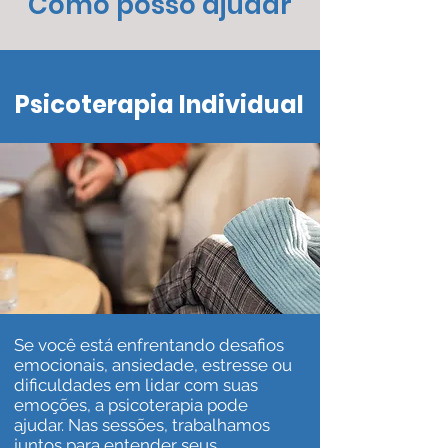
Como posso ajudar
Psicoterapia Individual
Se você está enfrentando desafios
emocionais, ansiedade, estresse ou
dificuldades em lidar com suas
emoções, a psicoterapia pode
ajudar. Nas sessões, trabalhamos
juntos para entender seus