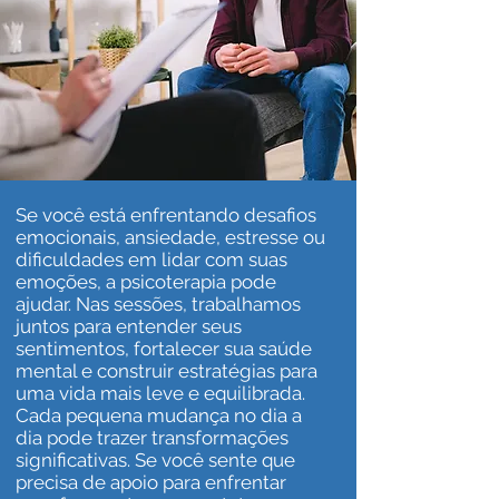
Se você está enfrentando desafios
emocionais, ansiedade, estresse ou
dificuldades em lidar com suas
emoções, a psicoterapia pode
ajudar. Nas sessões, trabalhamos
juntos para entender seus
sentimentos, fortalecer sua saúde
mental e construir estratégias para
uma vida mais leve e equilibrada.
Cada pequena mudança no dia a
dia pode trazer transformações
significativas. Se você sente que
precisa de apoio para enfrentar