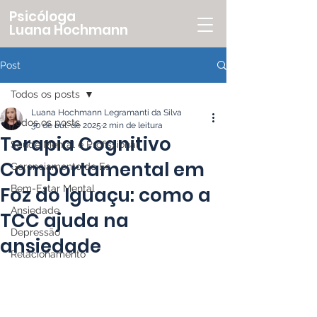
Psicóloga
Luana Hochmann
Post
Todos os posts
Luana Hochmann Legramanti da Silva
Todos os posts
30 de out. de 2025
2 min de leitura
Terapia Cognitivo
Saúde Mental e Profissional
Comportamental em
Gerenciamento do Es
Foz do Iguaçu: como a
Bem-Estar Mental
Ansiedade
TCC ajuda na
Depressão
ansiedade
Relacionamento