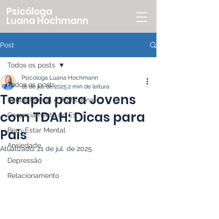
Psicóloga
Luana Hochmann
Post
Todos os posts
Psicóloga Luana Hochmann
Todos os posts
18 de jul. de 2025
2 min de leitura
Terapia para Jovens
Saúde Mental e Profissional
com TDAH: Dicas para
Gerenciamento do Es
Pais
Bem-Estar Mental
Ansiedade
Atualizado:
21 de jul. de 2025
Depressão
Relacionamento